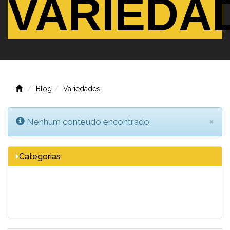
VARIEDA
Blog
Solicite um orçamento
Contato
+55 14 3208-7775
Blog
Variedades
PIN:
×
Nenhum conteúdo encontrado.
OK
Categorias
Notícias
Variedades